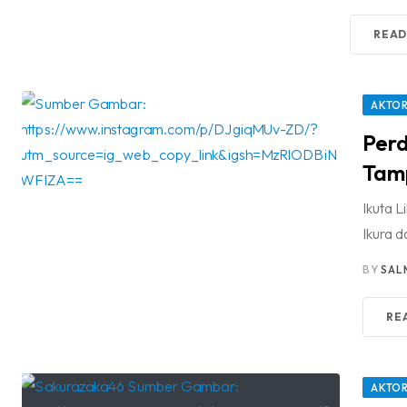
READ
AKTOR
Perd
Tamp
Ikuta L
Ikura d
BY
SAL
RE
AKTOR