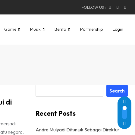
FOLLOW US :
Game
Musik
Berita
Partnership
Login
Search
i di
Recent Posts
 menjadi
Andre Mulyadi Ditunjuk Sebagai Direktur
uatu negara.