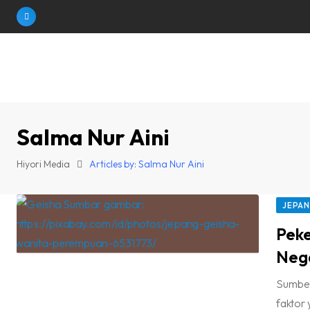
Skip
to
content
Salma Nur Aini
Hiyori Media
Articles by: Salma Nur Aini
JEPA
Peke
Neg
Sumber
faktor