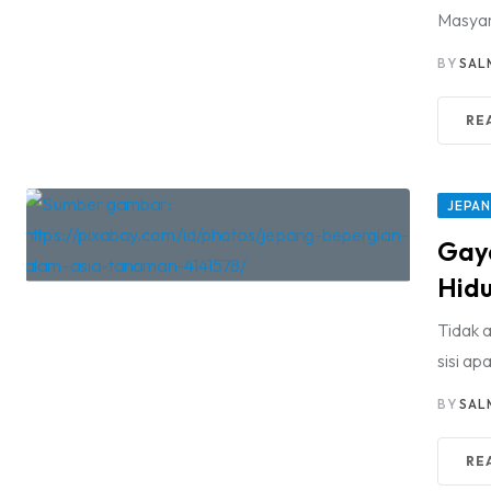
Masyar
BY
SAL
RE
JEPA
Gaya
Hidu
Tidak 
sisi a
BY
SAL
RE