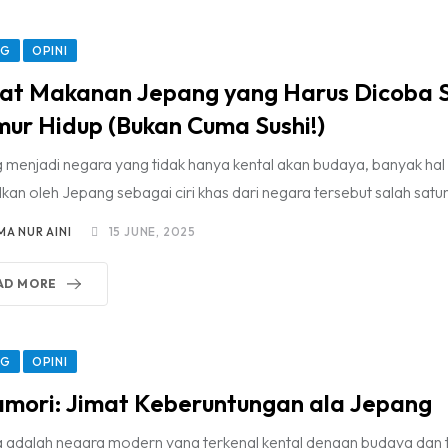
NG
OPINI
at Makanan Jepang yang Harus Dicoba S
ur Hidup (Bukan Cuma Sushi!)
 menjadi negara yang tidak hanya kental akan budaya, banyak hal
lkan oleh Jepang sebagai ciri khas dari negara tersebut salah satu
MA NUR AINI
15 JUNE, 2025
AD MORE
NG
OPINI
mori: Jimat Keberuntungan ala Jepang
 adalah negara modern yang terkenal kental dengan budaya dan t