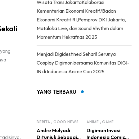
Wisata TransJakartaKolaborasi
Kementerian Ekonomi Kreatif/Badan
Ekonomi Kreatif RI,Pemprov DKI Jakarta,
ekali
Mataloka Live, dan Sound Rhythm dalam
Momentum Hekrafnas 2025
 yang
Menjadi Digidestined Sehari! Serunya
nya
Cosplay Digimon bersama Komunitas DIGI-
IN di Indonesia Anime Con 2025
YANG TERBARU
,
,
BERITA
GOOD NEWS
ANIME
GAME
Andre Mulyadi
Digimon Invasi
radisinya.
Ditunjuk Sebagai
Indonesia Comic