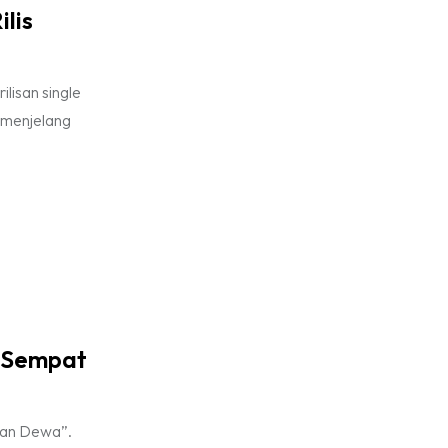
lis
lisan single
 menjelang
g Sempat
alan Dewa”.