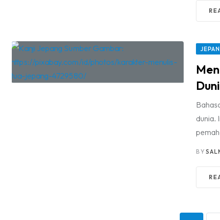
RE
JEPA
Meng
Dun
Bahasa
dunia.
pemah
BY
SAL
RE