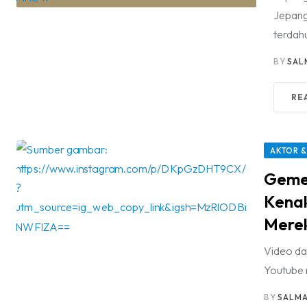
Jepang
terdahu
BY
SAL
RE
AKTOR &
Gemes
Kenak
Merek
Video dan
Youtube 
BY
SALMA