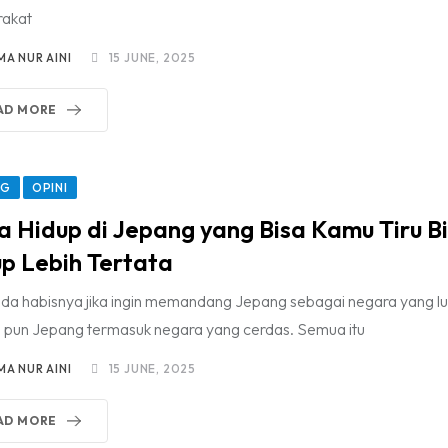
akat
MA NUR AINI
15 JUNE, 2025
AD MORE
NG
OPINI
 Hidup di Jepang yang Bisa Kamu Tiru B
p Lebih Tertata
ada habisnya jika ingin memandang Jepang sebagai negara yang lua
pa pun Jepang termasuk negara yang cerdas. Semua itu
MA NUR AINI
15 JUNE, 2025
AD MORE