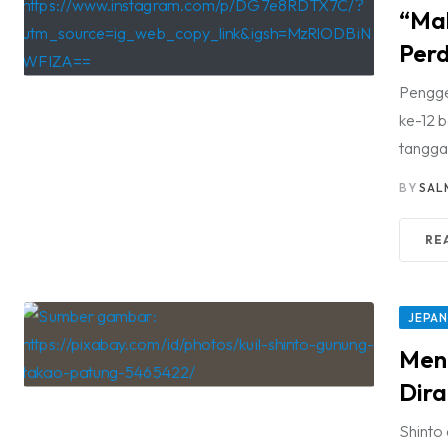
“Mak
Perd
Pengge
ke-12 
tanggal
BY
SAL
RE
JEPA
Men
Dir
Shinto