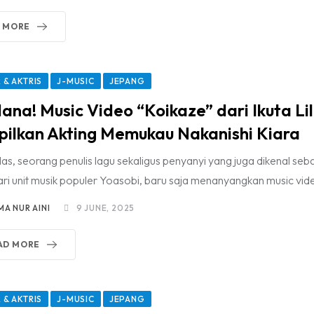
 MORE
 & AKTRIS
J-MUSIC
JEPANG
ana! Music Video “Koikaze” dari Ikuta Li
ilkan Akting Memukau Nakanishi Kiara
ilas, seorang penulis lagu sekaligus penyanyi yang juga dikenal seb
ari unit musik populer Yoasobi, baru saja menanyangkan music vid
MA NUR AINI
9 JUNE, 2025
AD MORE
 & AKTRIS
J-MUSIC
JEPANG