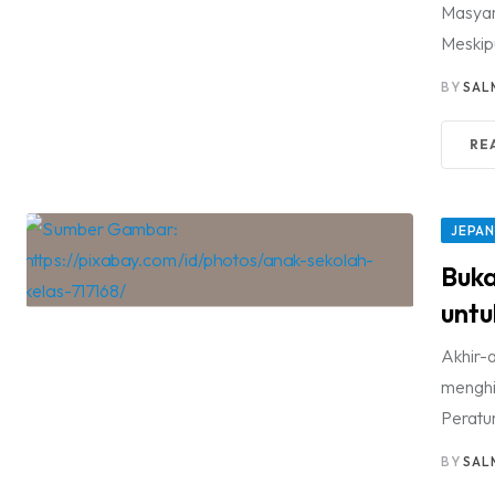
Masyar
Meskip
BY
SAL
RE
JEPA
Buka
untu
Akhir-a
menghim
Peratur
BY
SAL