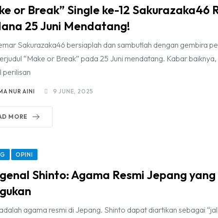
e or Break” Single ke-12 Sakurazaka46 Ri
ana 25 Juni Mendatang!
mar Sakurazaka46 bersiaplah dan sambutlah dengan gembira peri
berjudul “Make or Break” pada 25 Juni mendatang. Kabar baiknya,
 perilisan
MA NUR AINI
9 JUNE, 2025
AD MORE
NG
OPINI
genal Shinto: Agama Resmi Jepang yan
agukan
 adalah agama resmi di Jepang. Shinto dapat diartikan sebagai “j