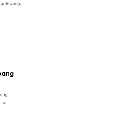
gi Jepang.
epang
yang
ina.