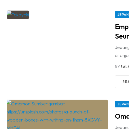
JEPA
Emp
Seum
Jepang
ditonjo
BY
SAL
RE
JEPA
Oma
Jepang