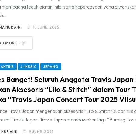
 memegang teguh ajaran, nilai serta kepercayaan yang diwariskan
lu.
MA NUR AINI
15 JUNE, 2025
AD MORE
 AKTRIS
J-MUSIC
JEPANG
 Banget! Seluruh Anggota Travis Japa
an Aksesoris “Lilo & Stitch” dalam Tour T
a “Travis Japan Concert Tour 2025 VIIsu
ce Travis Japan mengenakan aksesoris “Lilo & Stitch” sudah rilis 
resmi Travis Japan. Travis Japan membawakan lagu “Burning Lov
 NUR AINI
9 JUNE, 2025