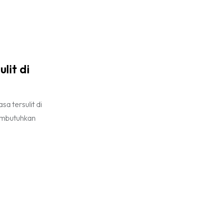
lit di
a tersulit di
membutuhkan