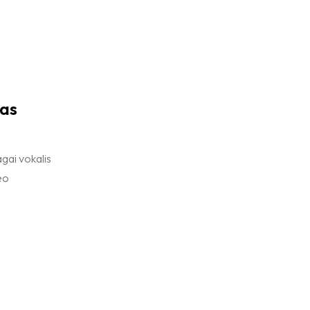
Hekrafnas 2025
las
agai vokalis
eo