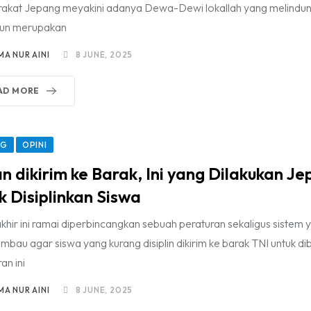
akat Jepang meyakini adanya Dewa-Dewi lokallah yang melindun
un merupakan
MA NUR AINI
8 JUNE, 2025
AD MORE
NG
OPINI
n dikirim ke Barak, Ini yang Dilakukan J
k Disiplinkan Siswa
khir ini ramai diperbincangkan sebuah peraturan sekaligus sistem 
bau agar siswa yang kurang disiplin dikirim ke barak TNI untuk dib
an ini
MA NUR AINI
8 JUNE, 2025