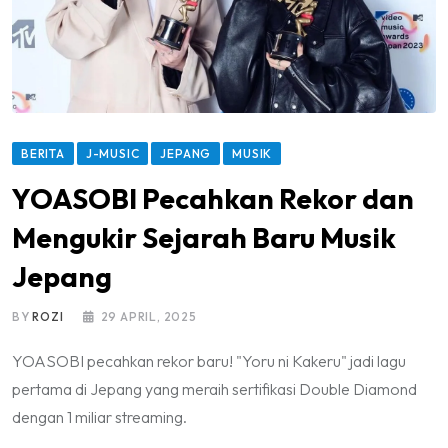
BERITA
J-MUSIC
JEPANG
MUSIK
YOASOBI Pecahkan Rekor dan
Mengukir Sejarah Baru Musik
Jepang
BY
ROZI
29 APRIL, 2025
YOASOBI pecahkan rekor baru! "Yoru ni Kakeru" jadi lagu
pertama di Jepang yang meraih sertifikasi Double Diamond
dengan 1 miliar streaming.