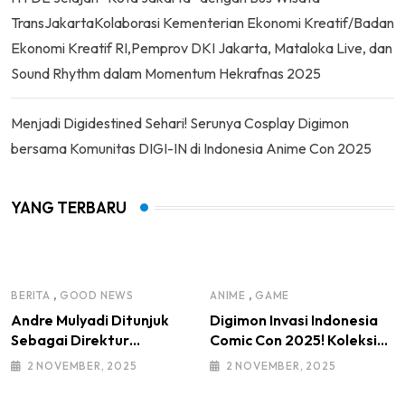
TransJakartaKolaborasi Kementerian Ekonomi Kreatif/Badan
Ekonomi Kreatif RI,Pemprov DKI Jakarta, Mataloka Live, dan
Sound Rhythm dalam Momentum Hekrafnas 2025
Menjadi Digidestined Sehari! Serunya Cosplay Digimon
bersama Komunitas DIGI-IN di Indonesia Anime Con 2025
YANG TERBARU
,
,
BERITA
GOOD NEWS
ANIME
GAME
Andre Mulyadi Ditunjuk
Digimon Invasi Indonesia
Sebagai Direktur
Comic Con 2025! Koleksi
Modifikasi dan Kendaraan
Mainan Komunitas DIGI-IN
2 NOVEMBER, 2025
2 NOVEMBER, 2025
Listrik IMI Pusat Masa
Jadi Sorotan
Bakti 2025–2030, di