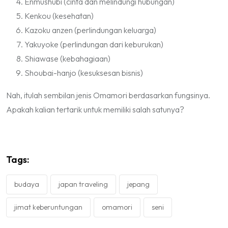
Enmushubi (cinta dan melindungi hubungan)
Kenkou (kesehatan)
Kazoku anzen (perlindungan keluarga)
Yakuyoke (perlindungan dari keburukan)
Shiawase (kebahagiaan)
Shoubai-hanjo (kesuksesan bisnis)
Nah, itulah sembilan jenis Omamori berdasarkan fungsinya.
Apakah kalian tertarik untuk memiliki salah satunya?
Tags:
budaya
japan traveling
jepang
jimat keberuntungan
omamori
seni