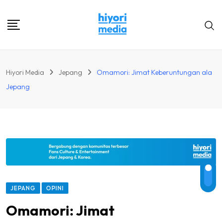
Skip
to
content
Hiyori Media
Jepang
Omamori: Jimat Keberuntungan ala
Jepang
JEPANG
OPINI
Omamori: Jimat