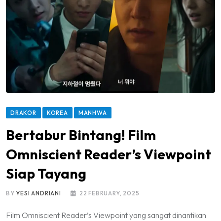
DRAKOR
KOREA
MANHWA
Bertabur Bintang! Film
Omniscient Reader’s Viewpoint
Siap Tayang
BY
YESI ANDRIANI
22 FEBRUARY, 2025
Film Omniscient Reader’s Viewpoint yang sangat dinantikan