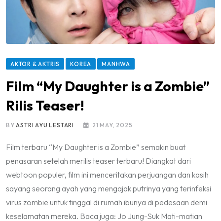
AKTOR & AKTRIS
KOREA
MANHWA
Film “My Daughter is a Zombie”
Rilis Teaser!
BY
ASTRI AYU LESTARI
21 MAY, 2025
Film terbaru “My Daughter is a Zombie” semakin buat
penasaran setelah merilis teaser terbaru! Diangkat dari
webtoon populer, film ini menceritakan perjuangan dan kasih
sayang seorang ayah yang mengajak putrinya yang terinfeksi
virus zombie untuk tinggal di rumah ibunya di pedesaan demi
keselamatan mereka. Baca juga: Jo Jung-Suk Mati-matian