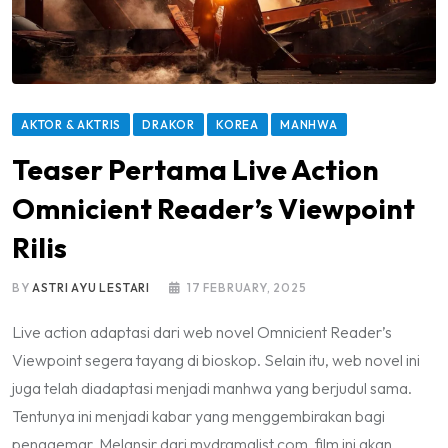
AKTOR & AKTRIS
DRAKOR
KOREA
MANHWA
Teaser Pertama Live Action
Omnicient Reader’s Viewpoint
Rilis
BY
ASTRI AYU LESTARI
17 FEBRUARY, 2025
Live action adaptasi dari web novel Omnicient Reader’s
Viewpoint segera tayang di bioskop. Selain itu, web novel ini
juga telah diadaptasi menjadi manhwa yang berjudul sama.
Tentunya ini menjadi kabar yang menggembirakan bagi
penggemar. Melansir dari mydramalist.com, film ini akan