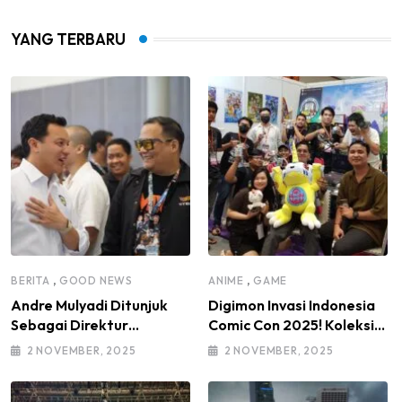
YANG TERBARU
,
,
BERITA
GOOD NEWS
ANIME
GAME
Andre Mulyadi Ditunjuk
Digimon Invasi Indonesia
Sebagai Direktur
Comic Con 2025! Koleksi
Modifikasi dan Kendaraan
Mainan Komunitas DIGI-IN
2 NOVEMBER, 2025
2 NOVEMBER, 2025
Listrik IMI Pusat Masa
Jadi Sorotan
Bakti 2025–2030, di