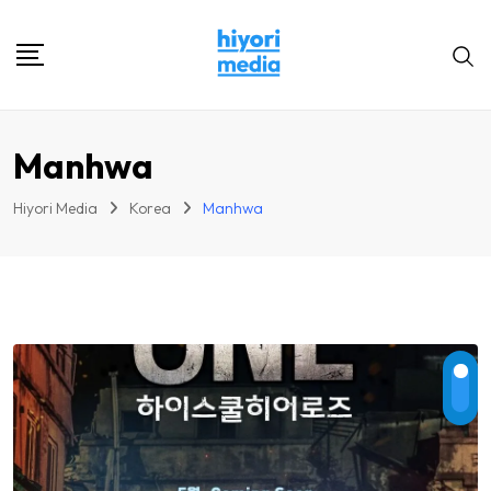
Skip
to
content
Manhwa
Hiyori Media
Korea
Manhwa