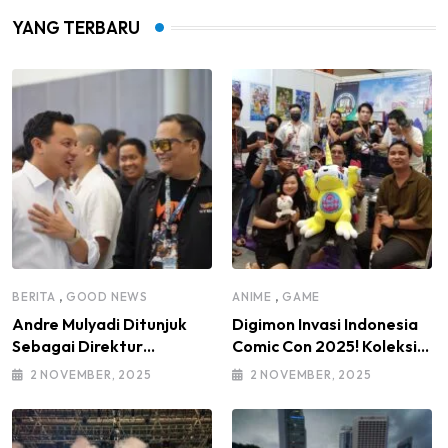
YANG TERBARU
,
,
BERITA
GOOD NEWS
ANIME
GAME
Andre Mulyadi Ditunjuk
Digimon Invasi Indonesia
Sebagai Direktur
Comic Con 2025! Koleksi
Modifikasi dan Kendaraan
Mainan Komunitas DIGI-IN
2 NOVEMBER, 2025
2 NOVEMBER, 2025
Listrik IMI Pusat Masa
Jadi Sorotan
Bakti 2025–2030, di
Bawah Kepemimpinan