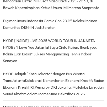
Kendaraan Listrik IMI Pusat Masa Bakti 2025–2030, di
Bawah Kepemimpinan Ketua Umum IMI Moreno Soeprapto
Digimon Invasi Indonesia Comic Con 2025! Koleksi Mainan
Komunitas DIGI-IN Jadi Sorotan
HYDE [INSIDE] LIVE 2025 WORLD TOUR IN JAKARTA
HYDE : “I Love You Jakarta! Saya Cinta Kalian, thank you,
Kalian Luar Biasa” Sukses Mengguncang Tennis Indoor
Senayan.
HYDE Jelajah “Kota Jakarta” dengan Bus Wisata
TransJakartaKolaborasi Kementerian Ekonomi Kreatif/Badan
Ekonomi Kreatif RI,Pemprov DKI Jakarta, Mataloka Live, dan
Sound Rhythm dalam Momentum Hekrafnas 2025
Menjadi Digidestined Sehari! Serunya Cosplay Digimon