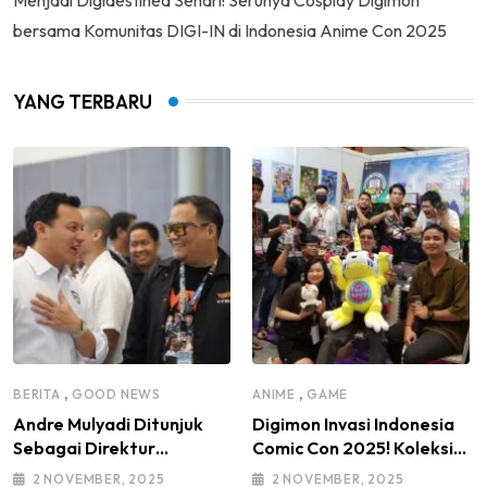
bersama Komunitas DIGI-IN di Indonesia Anime Con 2025
YANG TERBARU
,
,
BERITA
GOOD NEWS
ANIME
GAME
Andre Mulyadi Ditunjuk
Digimon Invasi Indonesia
Sebagai Direktur
Comic Con 2025! Koleksi
Modifikasi dan Kendaraan
Mainan Komunitas DIGI-IN
2 NOVEMBER, 2025
2 NOVEMBER, 2025