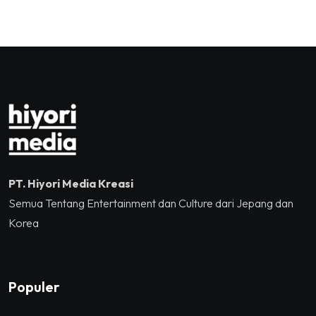
you, Kalian Luar Biasa”
Kementerian Ekonomi
Sukses Mengguncang
Kreatif/Badan Ekonomi
Tennis Indoor Senayan.
Kreatif RI,Pemprov DKI
Jakarta, Mataloka Live,
dan Sound Rhythm dalam
Momentum Hekrafnas
2025
PT. Hiyori Media Kreasi
Semua Tentang Entertainment dan Culture dari Jepang dan
Korea
Populer