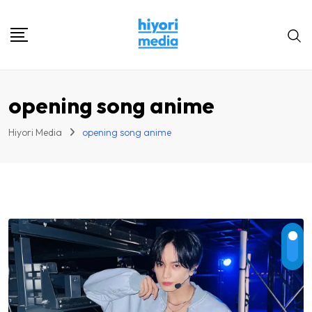
Skip
to
content
opening song anime
Hiyori Media
opening song anime