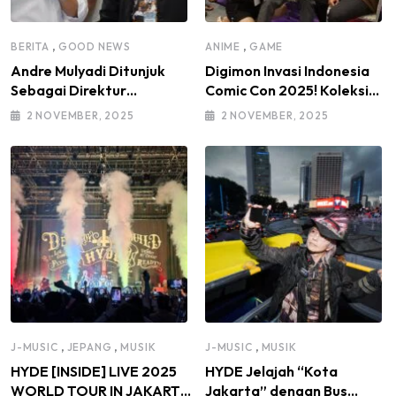
,
,
BERITA
GOOD NEWS
ANIME
GAME
Andre Mulyadi Ditunjuk
Digimon Invasi Indonesia
Sebagai Direktur
Comic Con 2025! Koleksi
Modifikasi dan Kendaraan
Mainan Komunitas DIGI-IN
2 NOVEMBER, 2025
2 NOVEMBER, 2025
Listrik IMI Pusat Masa
Jadi Sorotan
Bakti 2025–2030, di
Bawah Kepemimpinan
Ketua Umum IMI Moreno
Soeprapto
,
,
,
J-MUSIC
JEPANG
MUSIK
J-MUSIC
MUSIK
HYDE [INSIDE] LIVE 2025
HYDE Jelajah “Kota
WORLD TOUR IN JAKARTA
Jakarta” dengan Bus