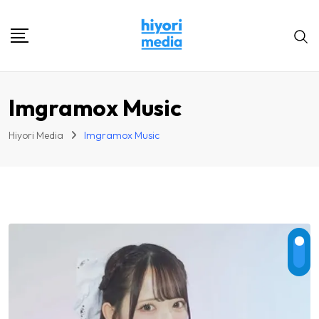
Skip
to
content
Imgramox Music
Hiyori Media
Imgramox Music