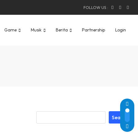
FOLLOW US :
Game
Musik
Berita
Partnership
Login
Search