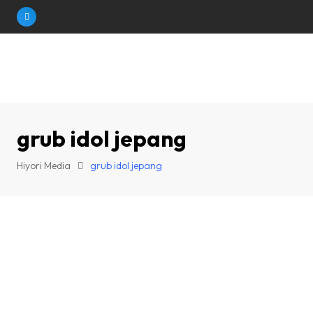
Skip
to
content
grub idol jepang
Hiyori Media
grub idol jepang