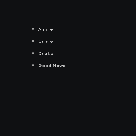
Senayan.
Jakarta, Mataloka
Live, dan Sound
Rhythm dalam
Momentum
Anime
Hekrafnas 2025
Crime
Drakor
Good News