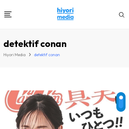
Skip
to
content
detektif conan
Hiyori Media
detektif conan