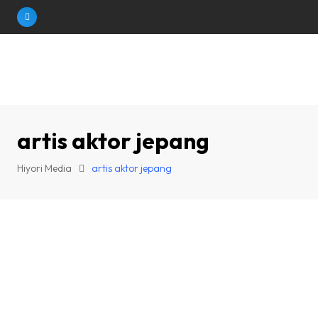
Skip
to
content
artis aktor jepang
Hiyori Media
artis aktor jepang