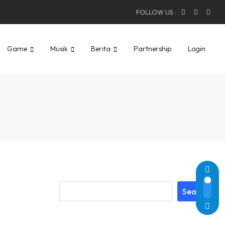
FOLLOW US :
Game
Musik
Berita
Partnership
Login
Search