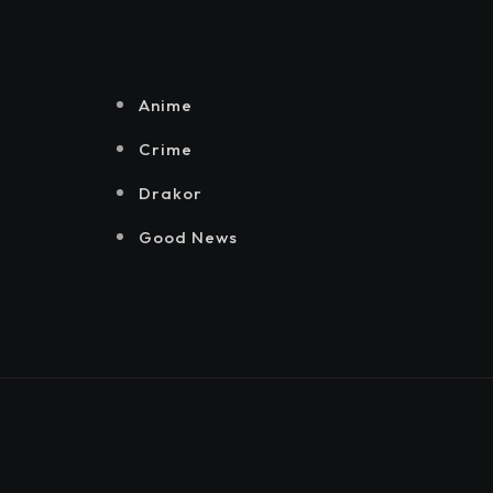
Senayan.
Jakarta, Mataloka
Live, dan Sound
Rhythm dalam
Momentum
Anime
Hekrafnas 2025
Crime
Drakor
Good News