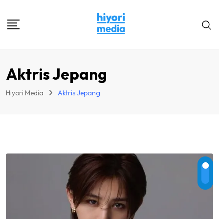
Skip
to
content
Aktris Jepang
Hiyori Media
Aktris Jepang