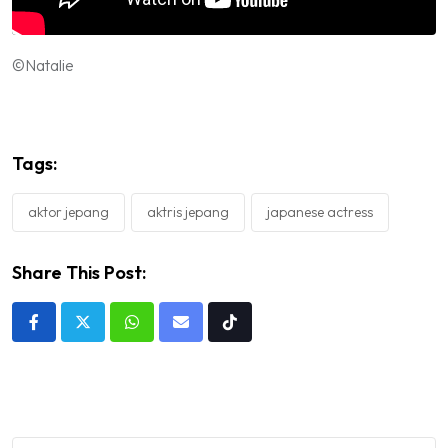
©Natalie
Tags:
aktor jepang
aktris jepang
japanese actress
Share This Post:
Whatsapp
Share
Tiktok
via
Email