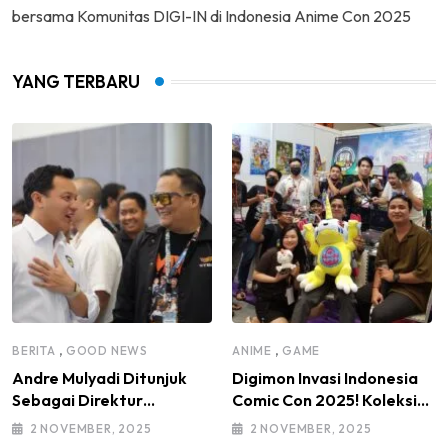
bersama Komunitas DIGI-IN di Indonesia Anime Con 2025
YANG TERBARU
,
,
BERITA
GOOD NEWS
ANIME
GAME
Andre Mulyadi Ditunjuk
Digimon Invasi Indonesia
Sebagai Direktur
Comic Con 2025! Koleksi
Modifikasi dan Kendaraan
Mainan Komunitas DIGI-IN
2 NOVEMBER, 2025
2 NOVEMBER, 2025
Listrik IMI Pusat Masa
Jadi Sorotan