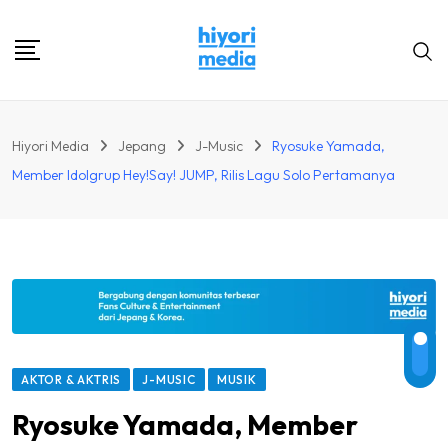
Skip
to
content
Hiyori Media
Jepang
J-Music
Ryosuke Yamada,
Member Idolgrup Hey!Say! JUMP, Rilis Lagu Solo Pertamanya
AKTOR & AKTRIS
J-MUSIC
MUSIK
Ryosuke Yamada, Member