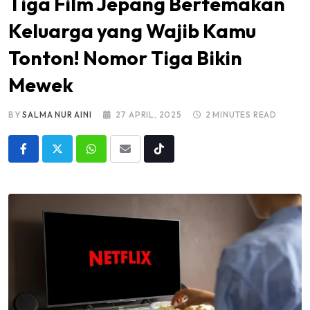
Tiga Film Jepang Bertemakan
Keluarga yang Wajib Kamu
Tonton! Nomor Tiga Bikin
Mewek
BY
SALMA NUR AINI
27 APRIL, 2025
2 MINUTES READ
Whatsapp
Share
Tiktok
via
Email