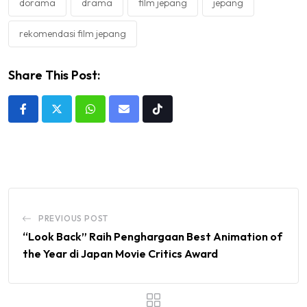
dorama
drama
film jepang
jepang
rekomendasi film jepang
Share This Post:
Whatsapp
Share
Tiktok
via
Email
PREVIOUS POST
“Look Back” Raih Penghargaan Best Animation of
the Year di Japan Movie Critics Award