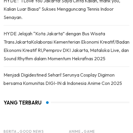
HYDE : “I Love You Jakarta! Saya Cinta Kalian, thank you,
Kalian Luar Biasa” Sukses Mengguncang Tennis Indoor
Senayan.
HYDE Jelajah “Kota Jakarta” dengan Bus Wisata
TransJakartaKolaborasi Kementerian Ekonomi Kreatif/Badan
Ekonomi Kreatif RI,Pemprov DKI Jakarta, Mataloka Live, dan
Sound Rhythm dalam Momentum Hekrafnas 2025
Menjadi Digidestined Sehari! Serunya Cosplay Digimon
bersama Komunitas DIGI-IN di Indonesia Anime Con 2025
YANG TERBARU
,
,
BERITA
GOOD NEWS
ANIME
GAME