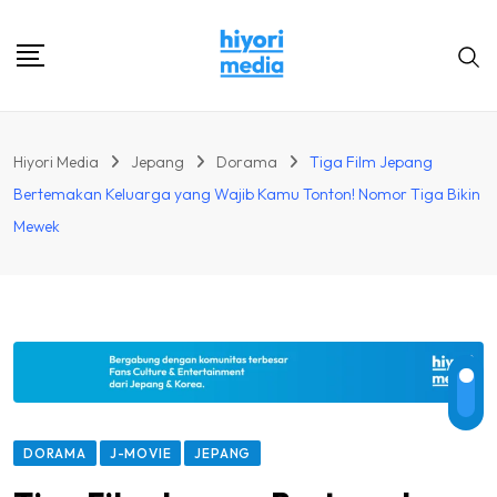
Skip
to
content
Hiyori Media
Jepang
Dorama
Tiga Film Jepang
Bertemakan Keluarga yang Wajib Kamu Tonton! Nomor Tiga Bikin
Mewek
DORAMA
J-MOVIE
JEPANG