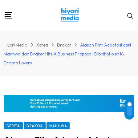
Skip
to
content
Hiyori Media
Korea
Drakor
Alasan Film Adaptasi dari
Manhwa dan Drakor Hits ‘A Business Proposal’ Diboikot oleh K-
Drama Lovers
BERITA
DRAKOR
MANHWA