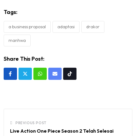
Tags:
a business proposal
adaptasi
drakor
manhwa
Share This Post:
Whatsapp
Share
Tiktok
via
Email
PREVIOUS POST
Live Action One Piece Season 2 Telah Selesai