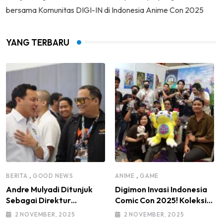
bersama Komunitas DIGI-IN di Indonesia Anime Con 2025
YANG TERBARU
,
,
BERITA
GOOD NEWS
ANIME
GAME
Andre Mulyadi Ditunjuk
Digimon Invasi Indonesia
Sebagai Direktur
Comic Con 2025! Koleksi
Modifikasi dan Kendaraan
Mainan Komunitas DIGI-IN
2 NOVEMBER, 2025
2 NOVEMBER, 2025
Listrik IMI Pusat Masa
Jadi Sorotan