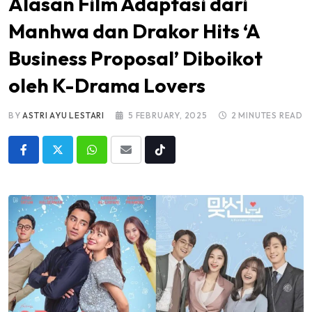
Alasan Film Adaptasi dari
Manhwa dan Drakor Hits ‘A
Business Proposal’ Diboikot
oleh K-Drama Lovers
BY
ASTRI AYU LESTARI
5 FEBRUARY, 2025
2 MINUTES READ
Whatsapp
Share
Tiktok
via
Email