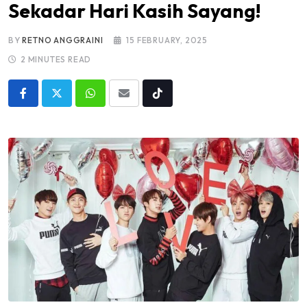
Sekadar Hari Kasih Sayang!
BY
RETNO ANGGRAINI
15 FEBRUARY, 2025
2 MINUTES READ
Whatsapp
Share
Tiktok
via
Email