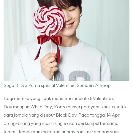
Suga BTS x Puma spesial Valentine. Sumber: Allkpop
Bagi mereka yang tidak menerima hadiah di
Valentine’s
Day
maupun
White Day
, Korea punya perayaan khusus untuk
para jomblo yang disebut
Black Day.
Pada tanggal 14 April,
orang-orang yang masih
single
akan berkumpul bersama
teman-teman dan makan
jjajangmyeon
, mie dengan saus