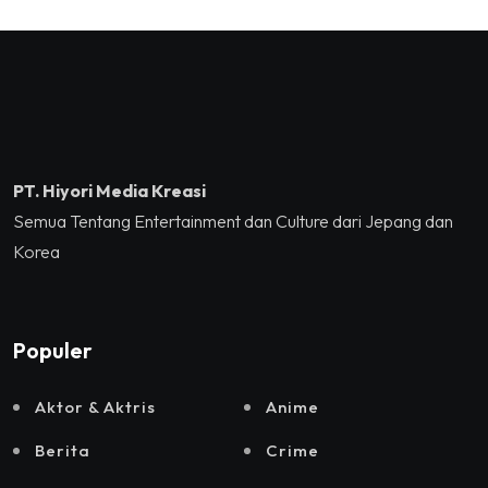
Sukses Mengguncang
Kreatif/Badan Ekonomi
Tennis Indoor Senayan.
Kreatif RI,Pemprov DKI
Jakarta, Mataloka Live,
dan Sound Rhythm dalam
Momentum Hekrafnas
2025
PT. Hiyori Media Kreasi
Semua Tentang Entertainment dan Culture dari Jepang dan
Korea
Populer
Aktor & Aktris
Anime
Berita
Crime