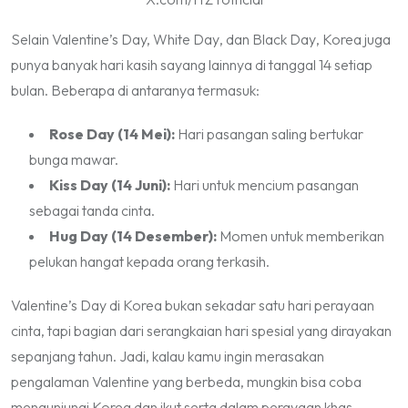
Selain
Valentine’s Day, White Day
, dan
Black Day
, Korea juga
punya banyak hari kasih sayang lainnya di tanggal 14 setiap
bulan. Beberapa di antaranya termasuk:
Rose Day
(14 Mei):
Hari pasangan saling bertukar
bunga mawar.
Kiss Day
(14 Juni):
Hari untuk mencium pasangan
sebagai tanda cinta.
Hug Day
(14 Desember):
Momen untuk memberikan
pelukan hangat kepada orang terkasih.
Valentine’s Day
di Korea bukan sekadar satu hari perayaan
cinta, tapi bagian dari serangkaian hari spesial yang dirayakan
sepanjang tahun. Jadi, kalau kamu ingin merasakan
pengalaman
Valentine
yang berbeda, mungkin bisa coba
mengunjungi Korea dan ikut serta dalam perayaan khas