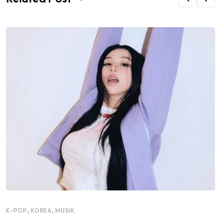
,
,
K-POP
KOREA
MUSIK