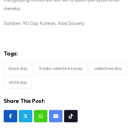
mereka.
Sumber: 90 Day Korean, Asia Society
Tags:
black day
tradisi valentine korea
valentines day
white day
Share This Post:
Whatsapp
Share
Tiktok
via
Email