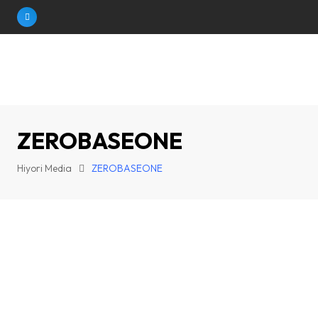
Skip
to
content
ZEROBASEONE
Hiyori Media
ZEROBASEONE