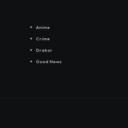
Senayan.
Jakarta, Mataloka
Live, dan Sound
Rhythm dalam
Momentum
Anime
Hekrafnas 2025
Crime
Drakor
Good News