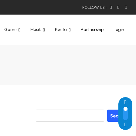
FOLLOW US :
Game
Musik
Berita
Partnership
Login
Search