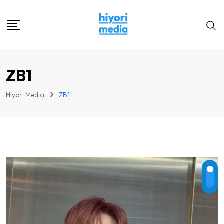
Skip
to
content
ZB1
Hiyori Media
ZB1