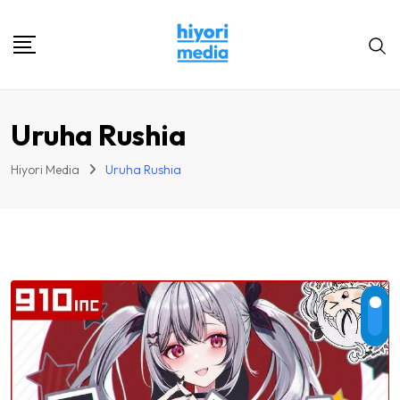
Skip
to
content
Uruha Rushia
Hiyori Media
Uruha Rushia