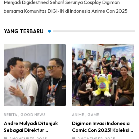
Menjadi Digidestined Sehari! Serunya Cosplay Digimon
bersama Komunitas DIGI-IN di Indonesia Anime Con 2025
YANG TERBARU
,
,
BERITA
GOOD NEWS
ANIME
GAME
Andre Mulyadi Ditunjuk
Digimon Invasi Indonesia
Sebagai Direktur
Comic Con 2025! Koleksi
Modifikasi dan Kendaraan
Mainan Komunitas DIGI-IN
2 NOVEMBER, 2025
2 NOVEMBER, 2025