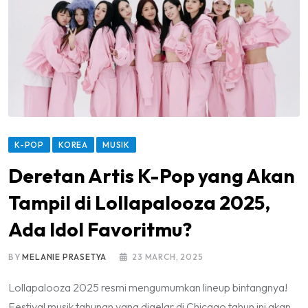
K-POP
KOREA
MUSIK
Deretan Artis K-Pop yang Akan
Tampil di Lollapalooza 2025,
Ada Idol Favoritmu?
BY
MELANIE PRASETYA
23 MARCH, 2025
Lollapalooza 2025 resmi mengumumkan lineup bintangnya!
Festival musik tahunan yang digelar di Chicago tahun ini akan