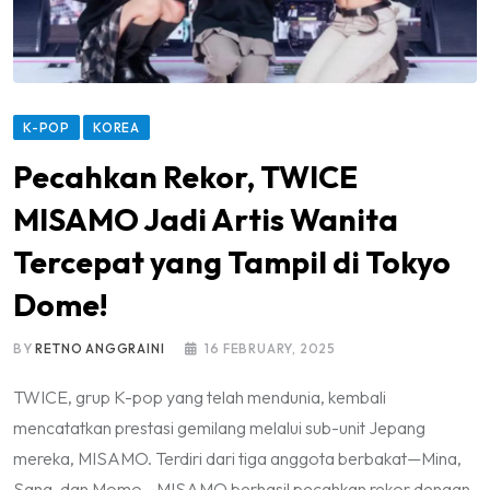
K-POP
KOREA
Pecahkan Rekor, TWICE
MISAMO Jadi Artis Wanita
Tercepat yang Tampil di Tokyo
Dome!
BY
RETNO ANGGRAINI
16 FEBRUARY, 2025
TWICE, grup K-pop yang telah mendunia, kembali
mencatatkan prestasi gemilang melalui sub-unit Jepang
mereka, MISAMO. Terdiri dari tiga anggota berbakat—Mina,
Sana, dan Momo—MISAMO berhasil pecahkan rekor dengan