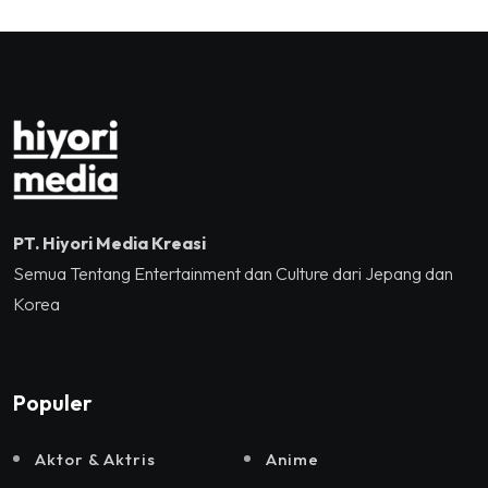
Tennis Indoor Senayan.
Kreatif RI,Pemprov DKI
Jakarta, Mataloka Live,
dan Sound Rhythm dalam
Momentum Hekrafnas
2025
PT. Hiyori Media Kreasi
Semua Tentang Entertainment dan Culture dari Jepang dan
Korea
Populer
Aktor & Aktris
Anime