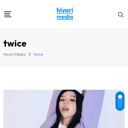
Skip
to
content
twice
Hiyori Media
twice