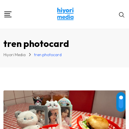
Skip
to
content
tren photocard
Hiyori Media
tren photocard