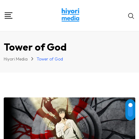
Skip
to
content
Tower of God
Hiyori Media
Tower of God