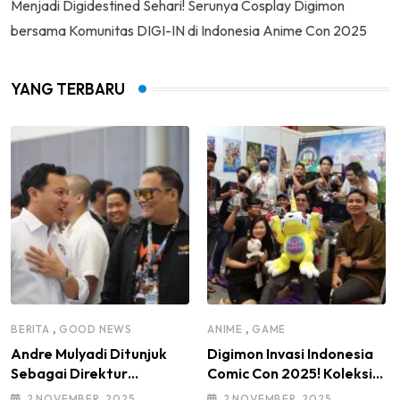
Menjadi Digidestined Sehari! Serunya Cosplay Digimon
bersama Komunitas DIGI-IN di Indonesia Anime Con 2025
YANG TERBARU
,
,
BERITA
GOOD NEWS
ANIME
GAME
Andre Mulyadi Ditunjuk
Digimon Invasi Indonesia
Sebagai Direktur
Comic Con 2025! Koleksi
Modifikasi dan Kendaraan
Mainan Komunitas DIGI-IN
2 NOVEMBER, 2025
2 NOVEMBER, 2025