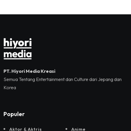
Sukses Mengguncang
Kreatif/Badan Ekonomi
Tennis Indoor Senayan.
Kreatif RI,Pemprov DKI
Jakarta, Mataloka Live,
dan Sound Rhythm dalam
Momentum Hekrafnas
2025
PT. Hiyori Media Kreasi
Semua Tentang Entertainment dan Culture dari Jepang dan
Korea
Populer
Aktor & Aktris
Anime