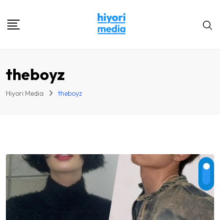
Skip
to
content
theboyz
Hiyori Media
theboyz