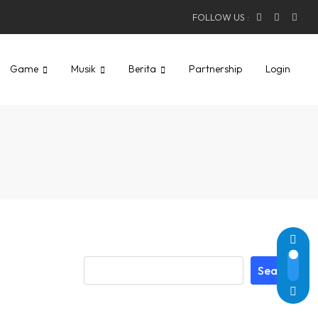
FOLLOW US :
Game
Musik
Berita
Partnership
Login
Search