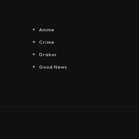
Senayan.
Jakarta, Mataloka
Live, dan Sound
Rhythm dalam
Momentum
Anime
Hekrafnas 2025
Crime
Drakor
Good News