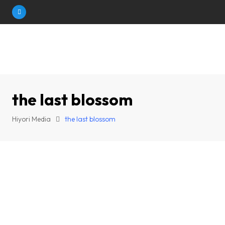
Skip
to
content
the last blossom
Hiyori Media
the last blossom