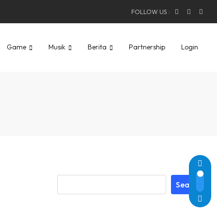
FOLLOW US :
Game
Musik
Berita
Partnership
Login
Search