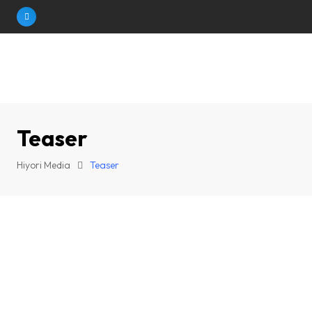
Skip
to
content
Teaser
Hiyori Media
Teaser