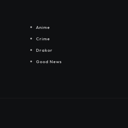
Senayan.
Jakarta, Mataloka
Live, dan Sound
Rhythm dalam
Momentum
Anime
Hekrafnas 2025
Crime
Drakor
Good News