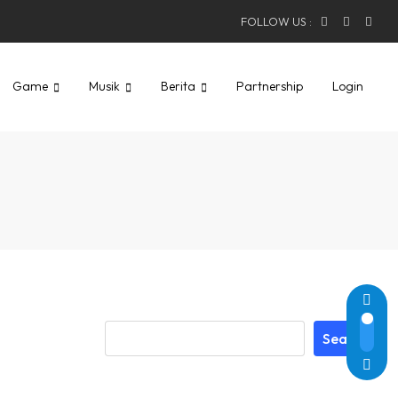
FOLLOW US :
Game
Musik
Berita
Partnership
Login
Search