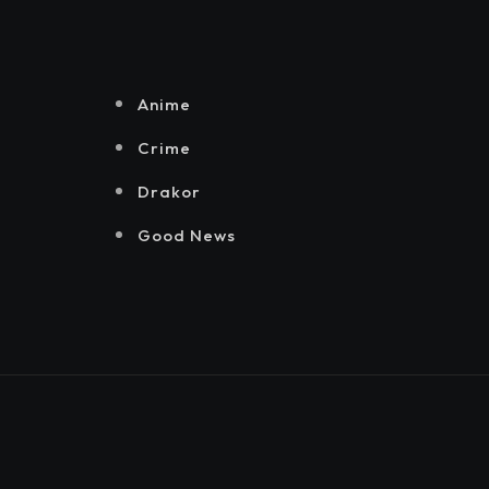
Senayan.
Jakarta, Mataloka
Live, dan Sound
Rhythm dalam
Momentum
Anime
Hekrafnas 2025
Crime
Drakor
Good News