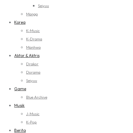
Seiyuu
Manga
Korea
K-Music
K-Drama
Manhwa
Aktor & Aktris
Drakor
Dorama
Seiyuu
Game
Blue Archive
Musik
J-Music
K-Pop
Berita