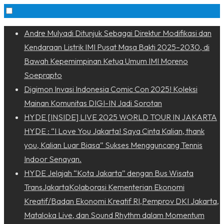
Skip
Andre Mulyadi Ditunjuk Sebagai Direktur Modifikasi dan
to
Kendaraan Listrik IMI Pusat Masa Bakti 2025–2030, di
content
Bawah Kepemimpinan Ketua Umum IMI Moreno
Soeprapto
Digimon Invasi Indonesia Comic Con 2025! Koleksi
Mainan Komunitas DIGI-IN Jadi Sorotan
HYDE [INSIDE] LIVE 2025 WORLD TOUR IN JAKARTA
HYDE : “I Love You Jakarta! Saya Cinta Kalian, thank
you, Kalian Luar Biasa” Sukses Mengguncang Tennis
Indoor Senayan.
HYDE Jelajah “Kota Jakarta” dengan Bus Wisata
TransJakartaKolaborasi Kementerian Ekonomi
Kreatif/Badan Ekonomi Kreatif RI,Pemprov DKI Jakarta,
Mataloka Live, dan Sound Rhythm dalam Momentum