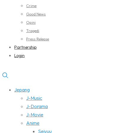
Crime
Good News
Opini
Tragedi
Press Release
Partnership
Login
Jepang
J-Music
J-Dorama
J-Movie
Anime
Seiyuu