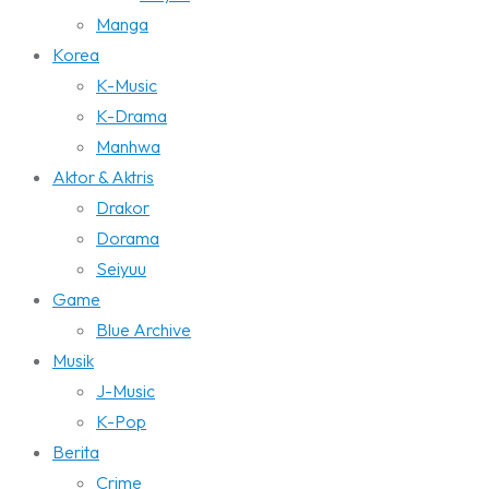
Manga
Korea
K-Music
K-Drama
Manhwa
Aktor & Aktris
Drakor
Dorama
Seiyuu
Game
Blue Archive
Musik
J-Music
K-Pop
Berita
Crime