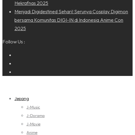
Hekrafnas 2025
Menjadi Digidestined Sehari! Serunya Cosplay Digimon
bersama Komunitas DIGI-IN di Indonesia Anime Con
2025
Follow Us :
Jepang
J-Music
J-Dorama
J-Movie
Anime