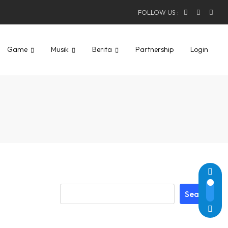
FOLLOW US :
Game
Musik
Berita
Partnership
Login
Search