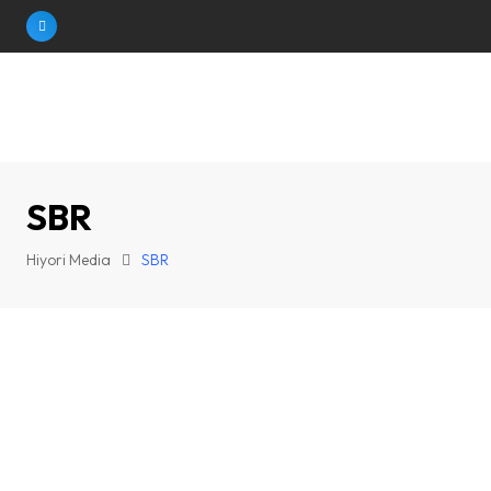
Skip
to
content
SBR
Hiyori Media
SBR