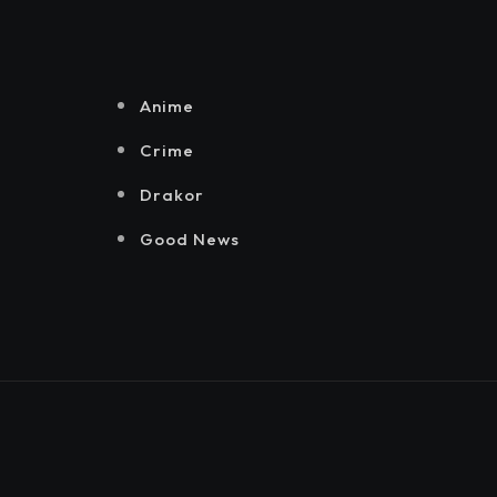
Senayan.
Jakarta, Mataloka
Live, dan Sound
Rhythm dalam
Momentum
Anime
Hekrafnas 2025
Crime
Drakor
Good News