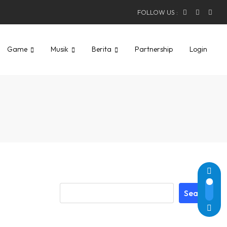
FOLLOW US :
Game
Musik
Berita
Partnership
Login
Search