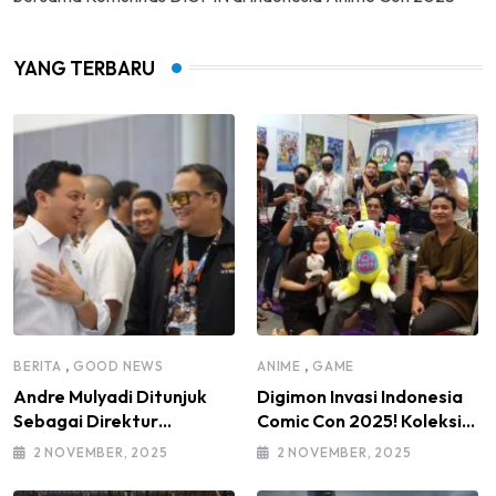
YANG TERBARU
,
,
BERITA
GOOD NEWS
ANIME
GAME
Andre Mulyadi Ditunjuk
Digimon Invasi Indonesia
Sebagai Direktur
Comic Con 2025! Koleksi
Modifikasi dan Kendaraan
Mainan Komunitas DIGI-IN
2 NOVEMBER, 2025
2 NOVEMBER, 2025
Listrik IMI Pusat Masa
Jadi Sorotan
Bakti 2025–2030, di