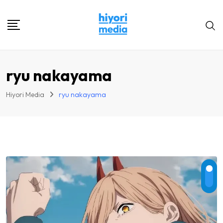
Skip
to
content
ryu nakayama
Hiyori Media
ryu nakayama