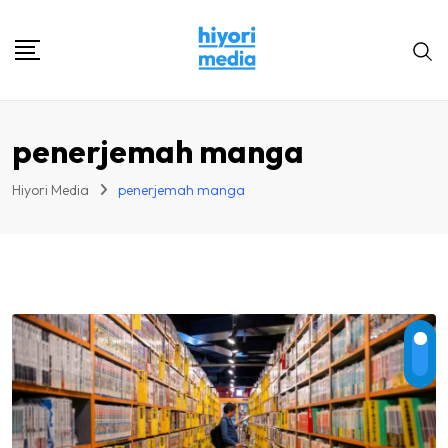
Skip
to
content
penerjemah manga
Hiyori Media
penerjemah manga