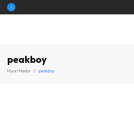
Skip
to
content
peakboy
Hiyori Media
peakboy