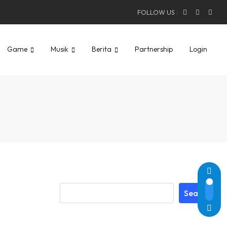
FOLLOW US :
Game
Musik
Berita
Partnership
Login
Search