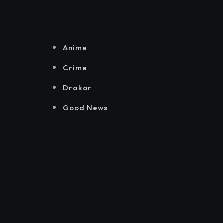
Senayan.
Jakarta, Mataloka
Live, dan Sound
Rhythm dalam
Momentum
Anime
Hekrafnas 2025
Crime
Drakor
Good News