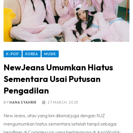
K-POP
KOREA
MUSIK
NewJeans Umumkan Hiatus
Sementara Usai Putusan
Pengadilan
BY
HANA SYAHRIR
27 MARCH, 2025
NewJeans, atau yang kini dikenal juga dengan NJZ
mengumumkan hiatus sementara setelah tampil sebagai
headliner di Complexcon yang berlangsung di AsiaWorld-