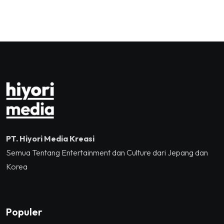
you, Kalian Luar Biasa”
Kementerian Ekonomi
Sukses Mengguncang
Kreatif/Badan Ekonomi
Tennis Indoor Senayan.
Kreatif RI,Pemprov DKI
Jakarta, Mataloka Live,
dan Sound Rhythm dalam
Momentum Hekrafnas
2025
PT. Hiyori Media Kreasi
Semua Tentang Entertainment dan Culture dari Jepang dan
Korea
Populer