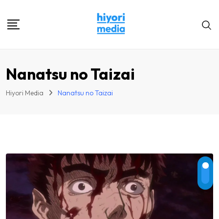
Skip
to
content
Nanatsu no Taizai
Hiyori Media
Nanatsu no Taizai