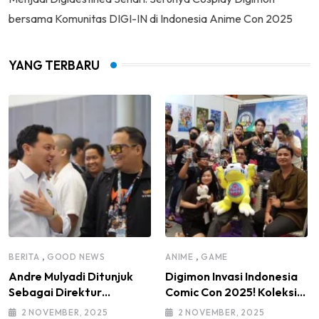
bersama Komunitas DIGI-IN di Indonesia Anime Con 2025
YANG TERBARU
,
,
BERITA
GOOD NEWS
ANIME
GAME
Andre Mulyadi Ditunjuk
Digimon Invasi Indonesia
Sebagai Direktur
Comic Con 2025! Koleksi
Modifikasi dan Kendaraan
Mainan Komunitas DIGI-IN
2 NOVEMBER, 2025
2 NOVEMBER, 2025