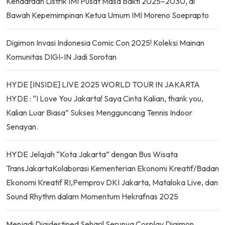
Kendaraan Listrik IMI Pusat Masa Bakti 2025–2030, di
Bawah Kepemimpinan Ketua Umum IMI Moreno Soeprapto
Digimon Invasi Indonesia Comic Con 2025! Koleksi Mainan
Komunitas DIGI-IN Jadi Sorotan
HYDE [INSIDE] LIVE 2025 WORLD TOUR IN JAKARTA
HYDE : “I Love You Jakarta! Saya Cinta Kalian, thank you,
Kalian Luar Biasa” Sukses Mengguncang Tennis Indoor
Senayan.
HYDE Jelajah “Kota Jakarta” dengan Bus Wisata
TransJakartaKolaborasi Kementerian Ekonomi Kreatif/Badan
Ekonomi Kreatif RI,Pemprov DKI Jakarta, Mataloka Live, dan
Sound Rhythm dalam Momentum Hekrafnas 2025
Menjadi Digidestined Sehari! Serunya Cosplay Digimon