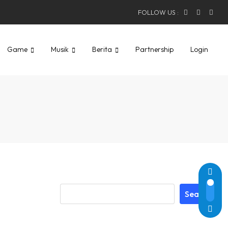
FOLLOW US :
Game
Musik
Berita
Partnership
Login
Search