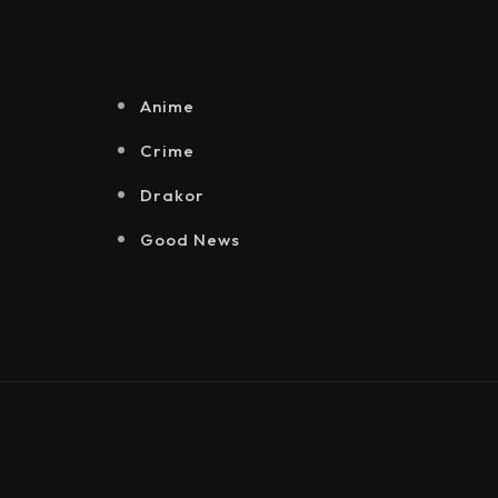
Senayan.
Jakarta, Mataloka
Live, dan Sound
Rhythm dalam
Momentum
Anime
Hekrafnas 2025
Crime
Drakor
Good News