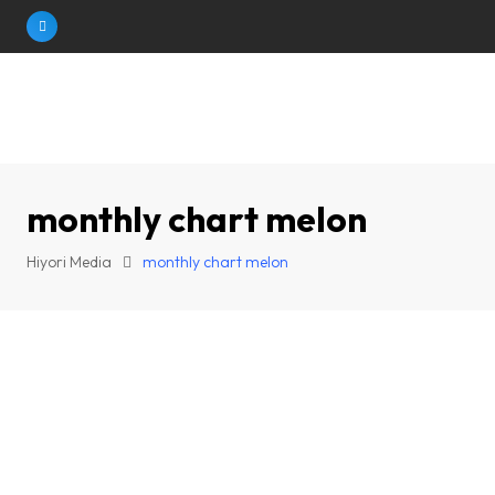
Skip
to
content
monthly chart melon
Hiyori Media
monthly chart melon