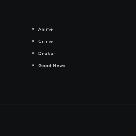
Senayan.
Jakarta, Mataloka
Live, dan Sound
Rhythm dalam
Momentum
Anime
Hekrafnas 2025
Crime
Drakor
Good News