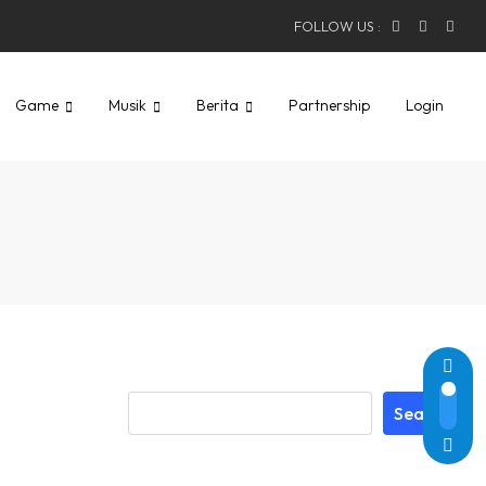
FOLLOW US :
Game
Musik
Berita
Partnership
Login
Search