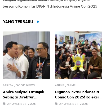
bersama Komunitas DIGI-IN di Indonesia Anime Con 2025
YANG TERBARU
,
,
BERITA
GOOD NEWS
ANIME
GAME
Andre Mulyadi Ditunjuk
Digimon Invasi Indonesia
Sebagai Direktur
Comic Con 2025! Koleksi
Modifikasi dan Kendaraan
Mainan Komunitas DIGI-IN
2 NOVEMBER, 2025
2 NOVEMBER, 2025