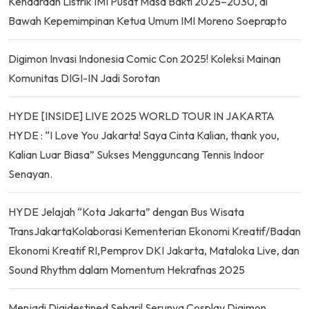
Kendaraan Listrik IMI Pusat Masa Bakti 2025–2030, di
Bawah Kepemimpinan Ketua Umum IMI Moreno Soeprapto
Digimon Invasi Indonesia Comic Con 2025! Koleksi Mainan
Komunitas DIGI-IN Jadi Sorotan
HYDE [INSIDE] LIVE 2025 WORLD TOUR IN JAKARTA
HYDE : “I Love You Jakarta! Saya Cinta Kalian, thank you,
Kalian Luar Biasa” Sukses Mengguncang Tennis Indoor
Senayan.
HYDE Jelajah “Kota Jakarta” dengan Bus Wisata
TransJakartaKolaborasi Kementerian Ekonomi Kreatif/Badan
Ekonomi Kreatif RI,Pemprov DKI Jakarta, Mataloka Live, dan
Sound Rhythm dalam Momentum Hekrafnas 2025
Menjadi Digidestined Sehari! Serunya Cosplay Digimon