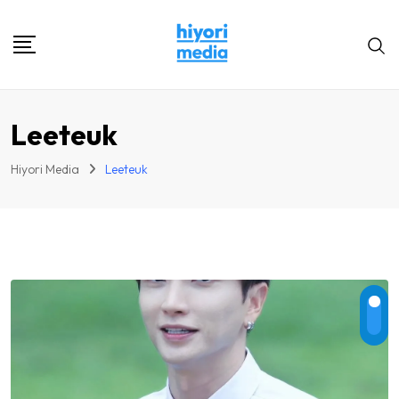
Skip
to
content
Leeteuk
Hiyori Media
Leeteuk