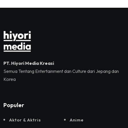
Tennis Indoor Senayan.
Kreatif RI,Pemprov DKI
Jakarta, Mataloka Live,
dan Sound Rhythm dalam
Momentum Hekrafnas
2025
PT. Hiyori Media Kreasi
Semua Tentang Entertainment dan Culture dari Jepang dan
Korea
Populer
Aktor & Aktris
Anime