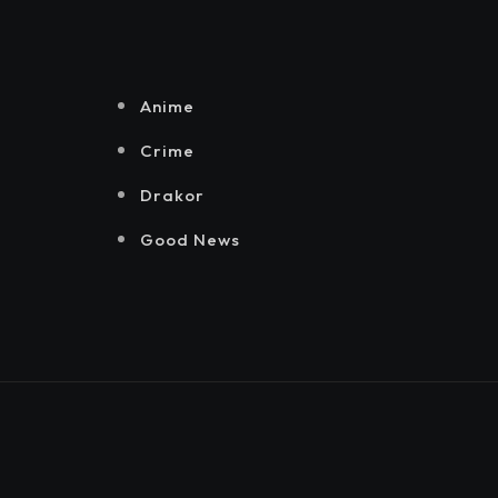
Senayan.
Jakarta, Mataloka
Live, dan Sound
Rhythm dalam
Momentum
Anime
Hekrafnas 2025
Crime
Drakor
Good News