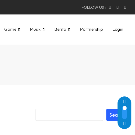
FOLLOW US :
Game
Musik
Berita
Partnership
Login
Search