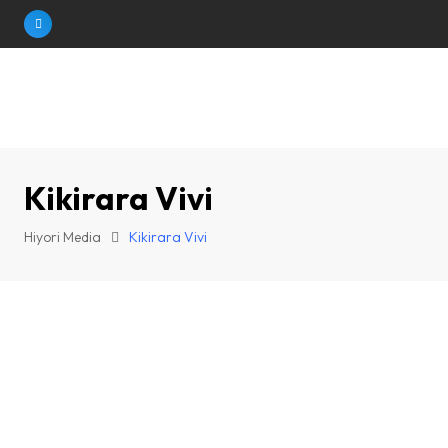
Skip
to
content
Kikirara Vivi
Hiyori Media
Kikirara Vivi