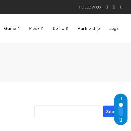
FOLLOW US :
Game
Musik
Berita
Partnership
Login
Search