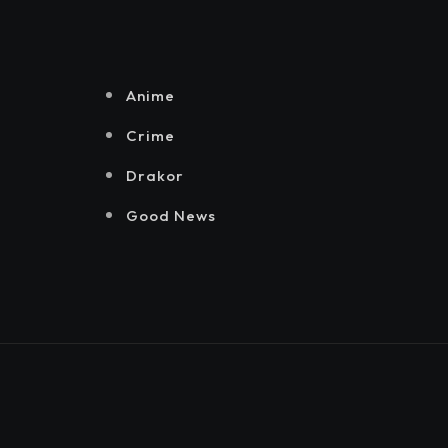
Senayan.
Jakarta, Mataloka
Live, dan Sound
Rhythm dalam
Momentum
Anime
Hekrafnas 2025
Crime
Drakor
Good News