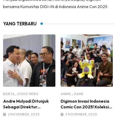
bersama Komunitas DIGI-IN di Indonesia Anime Con 2025
YANG TERBARU
,
,
BERITA
GOOD NEWS
ANIME
GAME
Andre Mulyadi Ditunjuk
Digimon Invasi Indonesia
Sebagai Direktur
Comic Con 2025! Koleksi
Modifikasi dan Kendaraan
Mainan Komunitas DIGI-IN
2 NOVEMBER, 2025
2 NOVEMBER, 2025