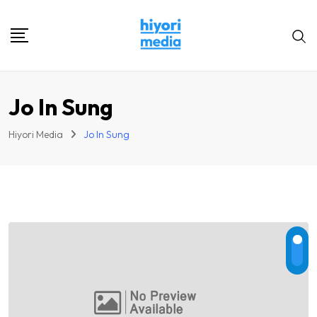
Skip
to
content
Jo In Sung
Hiyori Media
Jo In Sung