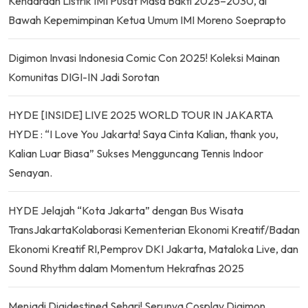
Kendaraan Listrik IMI Pusat Masa Bakti 2025–2030, di
Bawah Kepemimpinan Ketua Umum IMI Moreno Soeprapto
Digimon Invasi Indonesia Comic Con 2025! Koleksi Mainan
Komunitas DIGI-IN Jadi Sorotan
HYDE [INSIDE] LIVE 2025 WORLD TOUR IN JAKARTA
HYDE : “I Love You Jakarta! Saya Cinta Kalian, thank you,
Kalian Luar Biasa” Sukses Mengguncang Tennis Indoor
Senayan.
HYDE Jelajah “Kota Jakarta” dengan Bus Wisata
TransJakartaKolaborasi Kementerian Ekonomi Kreatif/Badan
Ekonomi Kreatif RI,Pemprov DKI Jakarta, Mataloka Live, dan
Sound Rhythm dalam Momentum Hekrafnas 2025
Menjadi Digidestined Sehari! Serunya Cosplay Digimon