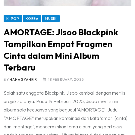
K-POP
KOREA
MUSIK
AMORTAGE: Jisoo Blackpink
Tampilkan Empat Fragmen
Cinta dalam Mini Album
Terbaru
BY
HANA SYAHRIR
18 FEBRUARY, 2025
Salah satu anggota Blackpink, Jisoo kembali dengan merilis
projek solonya. Pada 14 Februari 2025, Jisoo merilis mini
album solo keduanya yang berjudul ‘AMORTAGE’. Judul
“AMORTAGE” merupakan kombinasi dari kata ‘amor’ (cinta)
dan ‘montage’, mencerminkan tema album yang berfokus
pada berbagai aspek cinta. Album ini terdiri dari empat lagu: