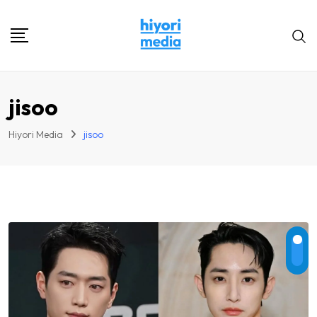
Skip
to
content
jisoo
Hiyori Media
jisoo