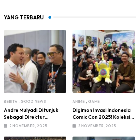
YANG TERBARU
,
,
BERITA
GOOD NEWS
ANIME
GAME
Andre Mulyadi Ditunjuk
Digimon Invasi Indonesia
Sebagai Direktur
Comic Con 2025! Koleksi
Modifikasi dan Kendaraan
Mainan Komunitas DIGI-IN
2 NOVEMBER, 2025
2 NOVEMBER, 2025
Listrik IMI Pusat Masa
Jadi Sorotan
Bakti 2025–2030, di