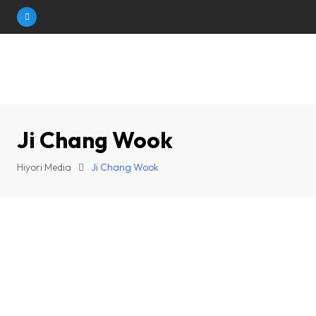
Skip
to
content
Ji Chang Wook
Hiyori Media
Ji Chang Wook