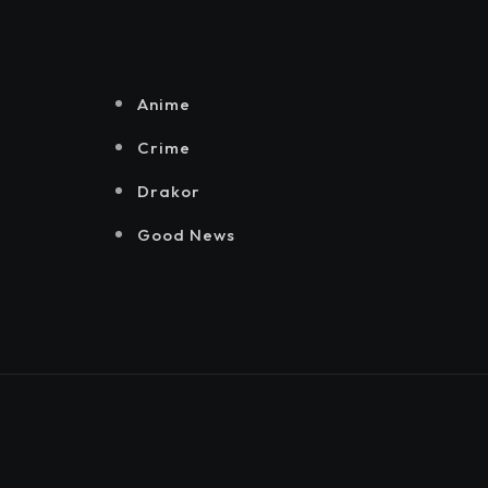
Senayan.
Jakarta, Mataloka
Live, dan Sound
Rhythm dalam
Momentum
Anime
Hekrafnas 2025
Crime
Drakor
Good News