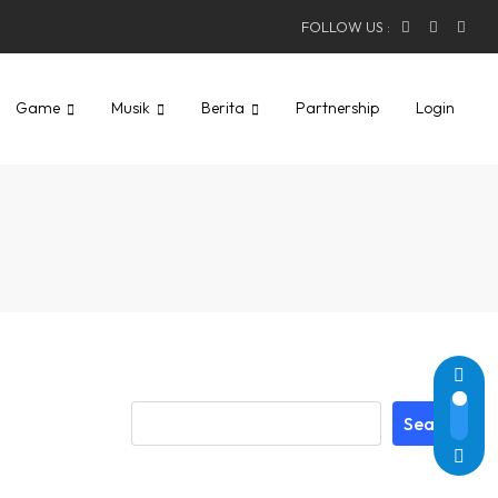
FOLLOW US :
Game
Musik
Berita
Partnership
Login
Search