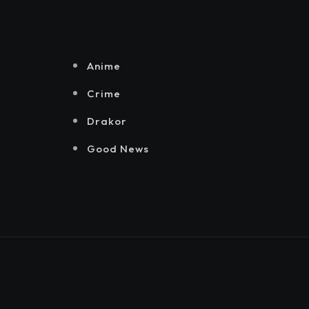
Senayan.
Jakarta, Mataloka
Live, dan Sound
Rhythm dalam
Momentum
Anime
Hekrafnas 2025
Crime
Drakor
Good News