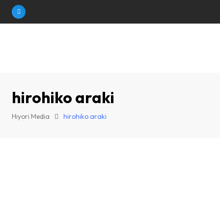
Skip
to
content
hirohiko araki
Hiyori Media
hirohiko araki