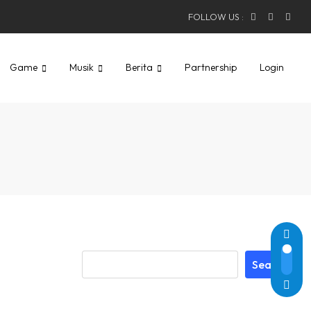
FOLLOW US :
Game
Musik
Berita
Partnership
Login
Search