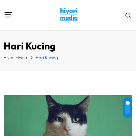
Skip
to
content
Hari Kucing
Hiyori Media
Hari Kucing