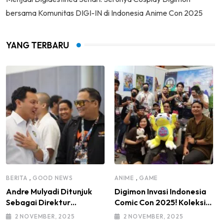
bersama Komunitas DIGI-IN di Indonesia Anime Con 2025
YANG TERBARU
,
,
BERITA
GOOD NEWS
ANIME
GAME
Andre Mulyadi Ditunjuk
Digimon Invasi Indonesia
Sebagai Direktur
Comic Con 2025! Koleksi
Modifikasi dan Kendaraan
Mainan Komunitas DIGI-IN
2 NOVEMBER, 2025
2 NOVEMBER, 2025