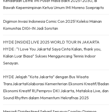
Kendaraan Listrik IMI Pusat Masa Bakti 2025–2030, di
Bawah Kepemimpinan Ketua Umum IMI Moreno Soeprapto
Digimon Invasi Indonesia Comic Con 2025! Koleksi Mainan
Komunitas DIGI-IN Jadi Sorotan
HYDE [INSIDE] LIVE 2025 WORLD TOUR IN JAKARTA
HYDE : “I Love You Jakarta! Saya Cinta Kalian, thank you,
Kalian Luar Biasa” Sukses Mengguncang Tennis Indoor
Senayan.
HYDE Jelajah “Kota Jakarta” dengan Bus Wisata
TransJakartaKolaborasi Kementerian Ekonomi Kreatif/Badan
Ekonomi Kreatif RI,Pemprov DKI Jakarta, Mataloka Live, dan
Sound Rhythm dalam Momentum Hekrafnas 2025
Menjadi Digidestined Sehari! Serunya Cosplay Digimon