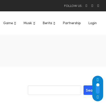
FOLLOW US :
Game
Musik
Berita
Partnership
Login
Search