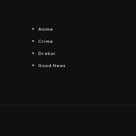
Senayan.
Jakarta, Mataloka
Live, dan Sound
Rhythm dalam
Momentum
Anime
Hekrafnas 2025
Crime
Drakor
Good News