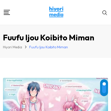
Skip
to
content
Fuufu Ijou Koibito Miman
Hiyori Media
Fuufu Ijou Koibito Miman