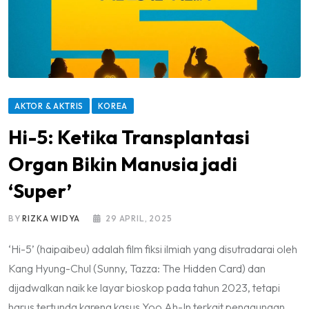
AKTOR & AKTRIS
KOREA
Hi-5: Ketika Transplantasi
Organ Bikin Manusia jadi
‘Super’
BY
RIZKA WIDYA
29 APRIL, 2025
‘Hi-5’ (haipaibeu) adalah film fiksi ilmiah yang disutradarai oleh
Kang Hyung-Chul (Sunny, Tazza: The Hidden Card) dan
dijadwalkan naik ke layar bioskop pada tahun 2023, tetapi
harus tertunda karena kasus Yoo Ah-In terkait penggunaan