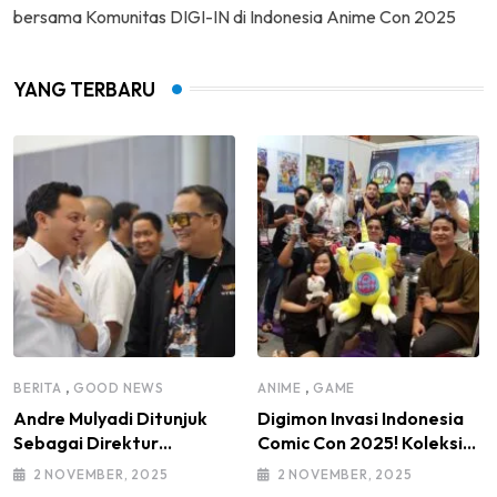
bersama Komunitas DIGI-IN di Indonesia Anime Con 2025
YANG TERBARU
,
,
BERITA
GOOD NEWS
ANIME
GAME
Andre Mulyadi Ditunjuk
Digimon Invasi Indonesia
Sebagai Direktur
Comic Con 2025! Koleksi
Modifikasi dan Kendaraan
Mainan Komunitas DIGI-IN
2 NOVEMBER, 2025
2 NOVEMBER, 2025
Listrik IMI Pusat Masa
Jadi Sorotan